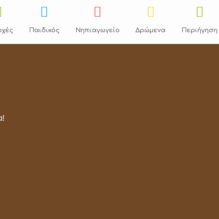
οχές
Παιδικός
Νηπιαγωγείο
Δρώμενα
Περιήγηση
ντας την Ελλάδα
α!