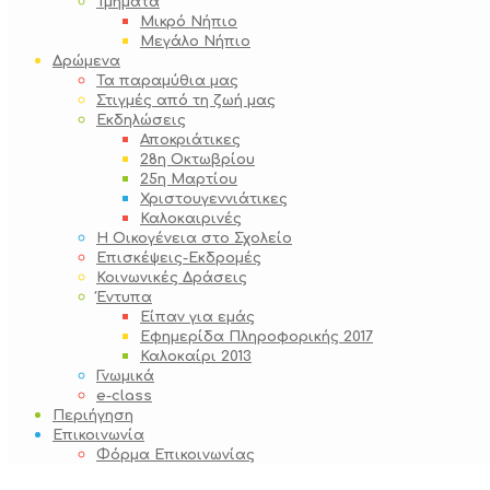
Τμήματα
Μικρό Νήπιο
Μεγάλο Νήπιο
Δρώμενα
Τα παραμύθια μας
Στιγμές από τη ζωή μας
Εκδηλώσεις
Αποκριάτικες
28η Οκτωβρίου
25η Μαρτίου
Χριστουγεννιάτικες
Καλοκαιρινές
Η Οικογένεια στο Σχολείο
Επισκέψεις-Εκδρομές
Κοινωνικές Δράσεις
Έντυπα
Είπαν για εμάς
Εφημερίδα Πληροφορικής 2017
Καλοκαίρι 2013
Γνωμικά
e-class
Περιήγηση
Επικοινωνία
Φόρμα Επικοινωνίας