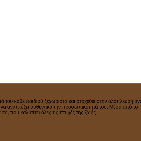
τά του κάθε παιδιού ξεχωριστά και στοχεύει στην ολόπλευρη ανά
ν να αναπτύξει αυθεντικά την προσωπικότητά του. Μέσα από το 
η, που καλύπτει όλες τις πτυχές της ζωής.