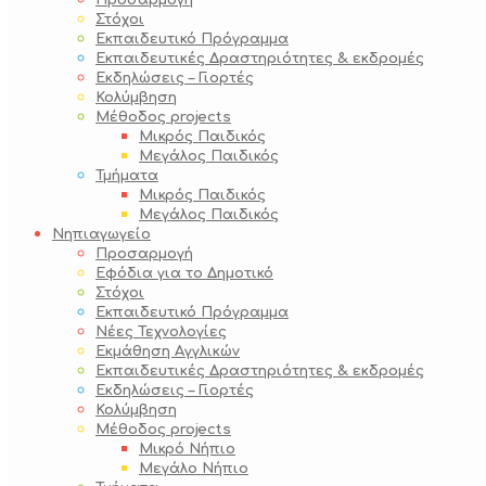
Προσαρμογή
Στόχοι
Εκπαιδευτικό Πρόγραμμα
Εκπαιδευτικές Δραστηριότητες & εκδρομές
Εκδηλώσεις – Γιορτές
Κολύμβηση
Μέθοδος projects
Μικρός Παιδικός
Μεγάλος Παιδικός
Τμήματα
Μικρός Παιδικός
Μεγάλος Παιδικός
Νηπιαγωγείο
Προσαρμογή
Εφόδια για το Δημοτικό
Στόχοι
Εκπαιδευτικό Πρόγραμμα
Νέες Τεχνολογίες
Εκμάθηση Αγγλικών
Εκπαιδευτικές Δραστηριότητες & εκδρομές
Εκδηλώσεις – Γιορτές
Κολύμβηση
Μέθοδος projects
Μικρό Νήπιο
Μεγάλο Νήπιο