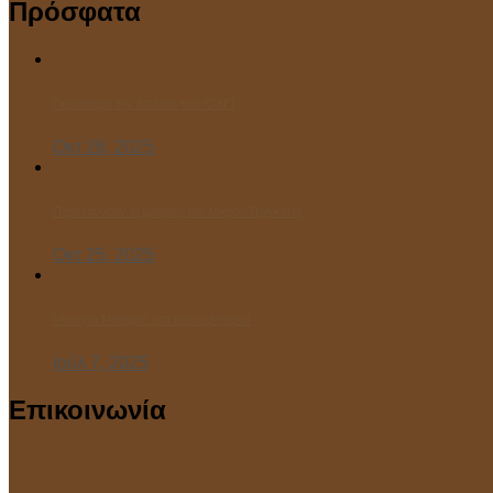
Πρόσφατα
Γιορτάσαμε την Επέτειο του “ΌΧΙ”!
Οκτ 28, 2025
Παρελαύνουν οι μαθητές του Μικρού Πρίγκιπα!
Οκτ 25, 2025
“Ανοιχτό Μάθημα” στο Κολυμβητήριο!
Ιούλ 7, 2025
Επικοινωνία