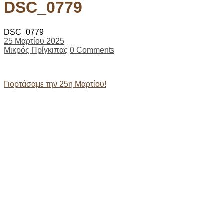
DSC_0779
DSC_0779
25 Μαρτίου 2025
Μικρός Πρίγκιπας
0 Comments
Post
Γιορτάσαμε την 25η Μαρτίου!
navigation