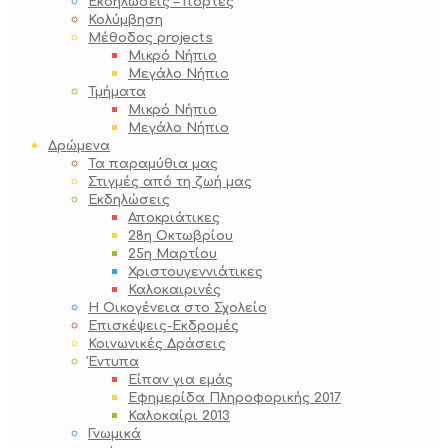
Εκδηλώσεις – Γιορτές
Κολύμβηση
Μέθοδος projects
Μικρό Νήπιο
Μεγάλο Νήπιο
Τμήματα
Μικρό Νήπιο
Μεγάλο Νήπιο
Δρώμενα
Τα παραμύθια μας
Στιγμές από τη ζωή μας
Εκδηλώσεις
Αποκριάτικες
28η Οκτωβρίου
25η Μαρτίου
Χριστουγεννιάτικες
Καλοκαιρινές
Η Οικογένεια στο Σχολείο
Επισκέψεις-Εκδρομές
Κοινωνικές Δράσεις
Έντυπα
Είπαν για εμάς
Εφημερίδα Πληροφορικής 2017
Καλοκαίρι 2013
Γνωμικά