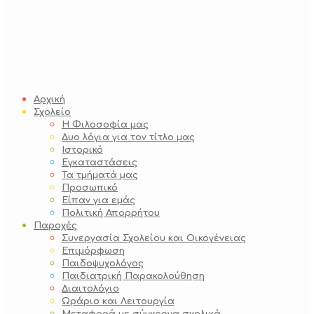
Αρχική
Σχολείο
Η Φιλοσοφία μας
Δυο λόγια για τον τίτλο μας
Ιστορικό
Εγκαταστάσεις
Τα τμήματά μας
Προσωπικό
Είπαν για εμάς
Πολιτική Απορρήτου
Παροχές
Συνεργασία Σχολείου και Οικογένειας
Επιμόρφωση
Παιδοψυχολόγος
Παιδιατρική Παρακολούθηση
Διαιτολόγιο
Ωράριο και Λειτουργία