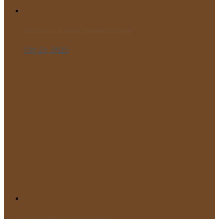
Παρελαύνουν οι μαθητές του Μικρού Πρίγκιπα!
Οκτ 25, 2025
“Ανοιχτό Μάθημα” στο Κολυμβητήριο!