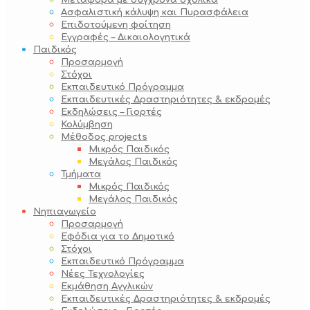
Μεταφορά με σύγχρονα σχολικά
Ασφαλιστική κάλυψη και Πυρασφάλεια
Επιδοτούμενη φοίτηση
Εγγραφές – Δικαιολογητικά
Παιδικός
Προσαρμογή
Στόχοι
Εκπαιδευτικό Πρόγραμμα
Εκπαιδευτικές Δραστηριότητες & εκδρομές
Εκδηλώσεις – Γιορτές
Κολύμβηση
Μέθοδος projects
Μικρός Παιδικός
Μεγάλος Παιδικός
Τμήματα
Μικρός Παιδικός
Μεγάλος Παιδικός
Νηπιαγωγείο
Προσαρμογή
Εφόδια για το Δημοτικό
Στόχοι
Εκπαιδευτικό Πρόγραμμα
Νέες Τεχνολογίες
Εκμάθηση Αγγλικών
Εκπαιδευτικές Δραστηριότητες & εκδρομές