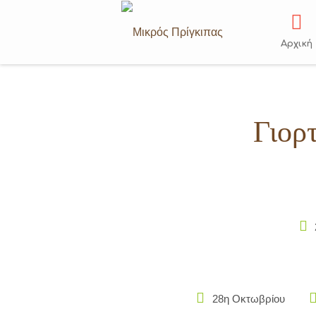
Skip
to
content
Αρχική
Γιορ
28η Οκτωβρίου