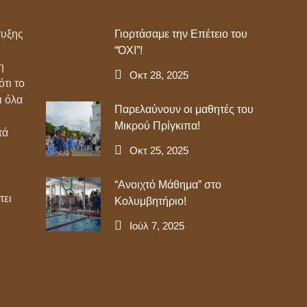
τυξης
Γιορτάσαμε την Επέτειο του
“ΌΧΙ”!
η
Οκτ 28, 2025
τι το
ι όλα
Παρελαύνουν οι μαθητές του
Μικρού Πρίγκιπα!
τά
Οκτ 25, 2025
“Ανοιχτό Μάθημα” στο
τει
Κολυμβητήριο!
Ιούλ 7, 2025