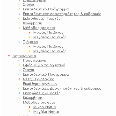
Προσαρμογή
Στόχοι
Εκπαιδευτικό Πρόγραμμα
Εκπαιδευτικές Δραστηριότητες & εκδρομές
Εκδηλώσεις – Γιορτές
Κολύμβηση
Μέθοδος projects
Μικρός Παιδικός
Μεγάλος Παιδικός
Τμήματα
Μικρός Παιδικός
Μεγάλος Παιδικός
Νηπιαγωγείο
Προσαρμογή
Εφόδια για το Δημοτικό
Στόχοι
Εκπαιδευτικό Πρόγραμμα
Νέες Τεχνολογίες
Εκμάθηση Αγγλικών
Εκπαιδευτικές Δραστηριότητες & εκδρομές
Εκδηλώσεις – Γιορτές
Κολύμβηση
Μέθοδος projects
Μικρό Νήπιο
Μεγάλο Νήπιο