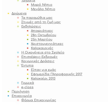
Τμήματα
Μικρό Νήπιο
Μεγάλο Νήπιο
Δρώμενα
Τα παραμύθια μας
Στιγμές από τη ζωή μας
Εκδηλώσεις
Αποκριάτικες
28η Οκτωβρίου
25η Μαρτίου
Χριστουγεννιάτικες
Καλοκαιρινές
Η Οικογένεια στο Σχολείο
Επισκέψεις-Εκδρομές
Κοινωνικές Δράσεις
Έντυπα
Είπαν για εμάς
Εφημερίδα Πληροφορικής 2017
Καλοκαίρι 2013
Γνωμικά
e-class
Περιήγηση
Επικοινωνία
Φόρμα Επικοινωνίας