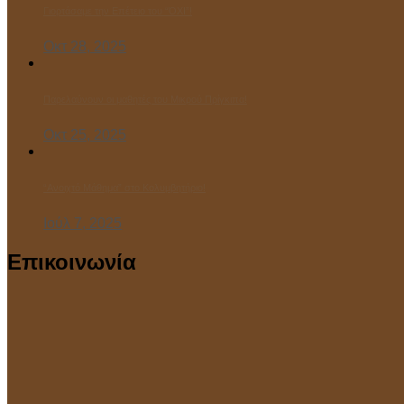
Γιορτάσαμε την Επέτειο του “ΌΧΙ”!
Οκτ 28, 2025
Παρελαύνουν οι μαθητές του Μικρού Πρίγκιπα!
Οκτ 25, 2025
“Ανοιχτό Μάθημα” στο Κολυμβητήριο!
Ιούλ 7, 2025
Επικοινωνία