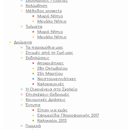
Εκδηλώσεις – Γιορτές
Κολύμβηση
Μέθοδος projects
Μικρό Νήπιο
Μεγάλο Νήπιο
Τμήματα
Μικρό Νήπιο
Μεγάλο Νήπιο
Δρώμενα
Τα παραμύθια μας
Στιγμές από τη ζωή μας
Εκδηλώσεις
Αποκριάτικες
28η Οκτωβρίου
25η Μαρτίου
Χριστουγεννιάτικες
Καλοκαιρινές
Η Οικογένεια στο Σχολείο
Επισκέψεις-Εκδρομές
Κοινωνικές Δράσεις
Έντυπα
Είπαν για εμάς
Εφημερίδα Πληροφορικής 2017
Καλοκαίρι 2013
Γνωμικά