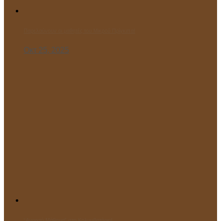
Παρελαύνουν οι μαθητές του Μικρού Πρίγκιπα!
Οκτ 25, 2025
“Ανοιχτό Μάθημα” στο Κολυμβητήριο!