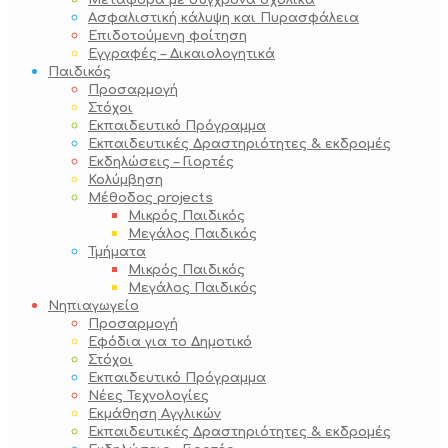
Μεταφορά με σύγχρονα σχολικά
Ασφαλιστική κάλυψη και Πυρασφάλεια
Επιδοτούμενη φοίτηση
Εγγραφές – Δικαιολογητικά
Παιδικός
Προσαρμογή
Στόχοι
Εκπαιδευτικό Πρόγραμμα
Εκπαιδευτικές Δραστηριότητες & εκδρομές
Εκδηλώσεις – Γιορτές
Κολύμβηση
Μέθοδος projects
Μικρός Παιδικός
Μεγάλος Παιδικός
Τμήματα
Μικρός Παιδικός
Μεγάλος Παιδικός
Νηπιαγωγείο
Προσαρμογή
Εφόδια για το Δημοτικό
Στόχοι
Εκπαιδευτικό Πρόγραμμα
Νέες Τεχνολογίες
Εκμάθηση Αγγλικών
Εκπαιδευτικές Δραστηριότητες & εκδρομές