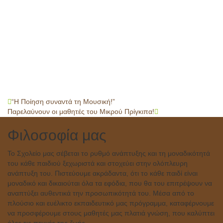
Post
“H Ποίηση συναντά τη Μουσική!”
Παρελαύνουν οι μαθητές του Μικρού Πρίγκιπα!
navigation
Φιλοσοφία μας
Το Σχολείο μας σέβεται το ρυθμό ανάπτυξης και τη μοναδικότητά
του κάθε παιδιού ξεχωριστά και στοχεύει στην ολόπλευρη
ανάπτυξη του. Πιστεύουμε ακράδαντα, ότι το κάθε παιδί είναι
μοναδικό και δικαιούται όλα τα εφόδια, που θα του επιτρέψουν να
αναπτύξει αυθεντικά την προσωπικότητά του. Μέσα από το
πλούσιο και ευέλικτο εκπαιδευτικό μας πρόγραμμα, καταφέρνουμε
να προσφέρουμε στους μαθητές μας πλατιά γνώση, που καλύπτει