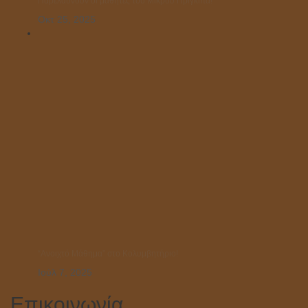
Παρελαύνουν οι μαθητές του Μικρού Πρίγκιπα!
Οκτ 25, 2025
“Ανοιχτό Μάθημα” στο Κολυμβητήριο!
Ιούλ 7, 2025
Επικοινωνία