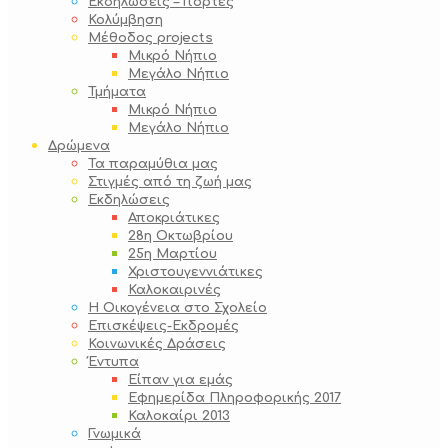
Εκδηλώσεις – Γιορτές
Κολύμβηση
Μέθοδος projects
Μικρό Νήπιο
Μεγάλο Νήπιο
Τμήματα
Μικρό Νήπιο
Μεγάλο Νήπιο
Δρώμενα
Τα παραμύθια μας
Στιγμές από τη ζωή μας
Εκδηλώσεις
Αποκριάτικες
28η Οκτωβρίου
25η Μαρτίου
Χριστουγεννιάτικες
Καλοκαιρινές
Η Οικογένεια στο Σχολείο
Επισκέψεις-Εκδρομές
Κοινωνικές Δράσεις
Έντυπα
Είπαν για εμάς
Εφημερίδα Πληροφορικής 2017
Καλοκαίρι 2013
Γνωμικά