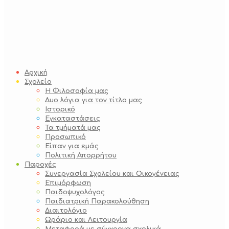
Αρχική
Σχολείο
Η Φιλοσοφία μας
Δυο λόγια για τον τίτλο μας
Ιστορικό
Εγκαταστάσεις
Τα τμήματά μας
Προσωπικό
Είπαν για εμάς
Πολιτική Απορρήτου
Παροχές
Συνεργασία Σχολείου και Οικογένειας
Επιμόρφωση
Παιδοψυχολόγος
Παιδιατρική Παρακολούθηση
Διαιτολόγιο
Ωράριο και Λειτουργία