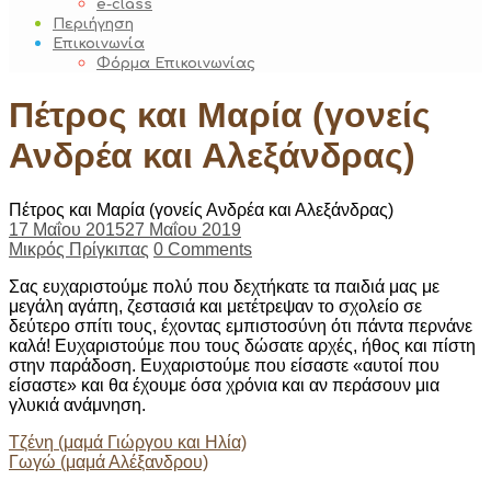
e-class
Περιήγηση
Επικοινωνία
Φόρμα Επικοινωνίας
Πέτρος και Μαρία (γονείς
Ανδρέα και Αλεξάνδρας)
Πέτρος και Μαρία (γονείς Ανδρέα και Αλεξάνδρας)
17 Μαΐου 2015
27 Μαΐου 2019
Μικρός Πρίγκιπας
0 Comments
Σας ευχαριστούμε πολύ που δεχτήκατε τα παιδιά μας με
μεγάλη αγάπη, ζεστασιά και μετέτρεψαν το σχολείο σε
δεύτερο σπίτι τους, έχοντας εμπιστοσύνη ότι πάντα περνάνε
καλά! Ευχαριστούμε που τους δώσατε αρχές, ήθος και πίστη
στην παράδοση. Ευχαριστούμε που είσαστε «αυτοί που
είσαστε» και θα έχουμε όσα χρόνια και αν περάσουν μια
γλυκιά ανάμνηση.
Post
Τζένη (μαμά Γιώργου και Ηλία)
Γωγώ (μαμά Αλέξανδρου)
navigation