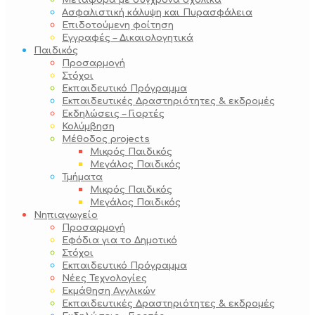
Μεταφορά με σύγχρονα σχολικά
Ασφαλιστική κάλυψη και Πυρασφάλεια
Επιδοτούμενη φοίτηση
Εγγραφές – Δικαιολογητικά
Παιδικός
Προσαρμογή
Στόχοι
Εκπαιδευτικό Πρόγραμμα
Εκπαιδευτικές Δραστηριότητες & εκδρομές
Εκδηλώσεις – Γιορτές
Κολύμβηση
Μέθοδος projects
Μικρός Παιδικός
Μεγάλος Παιδικός
Τμήματα
Μικρός Παιδικός
Μεγάλος Παιδικός
Νηπιαγωγείο
Προσαρμογή
Εφόδια για το Δημοτικό
Στόχοι
Εκπαιδευτικό Πρόγραμμα
Νέες Τεχνολογίες
Εκμάθηση Αγγλικών
Εκπαιδευτικές Δραστηριότητες & εκδρομές