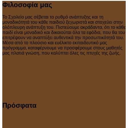
Φιλοσοφία μας
Το Σχολείο μας σέβεται το ρυθμό ανάπτυξης και τη
μοναδικότητά του κάθε παιδιού ξεχωριστά και στοχεύει στην
ολόπλευρη ανάπτυξη του. Πιστεύουμε ακράδαντα, ότι το κάθε
παιδί είναι μοναδικό και δικαιούται όλα τα εφόδια, που θα του
επιτρέψουν να αναπτύξει αυθεντικά την προσωπικότητά του.
Μέσα από το πλούσιο και ευέλικτο εκπαιδευτικό μας
πρόγραμμα, καταφέρνουμε να προσφέρουμε στους μαθητές
μας πλατιά γνώση, που καλύπτει όλες τις πτυχές της ζωής.
Πρόσφατα