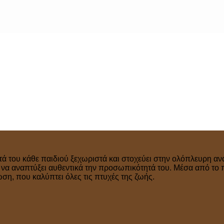
τά του κάθε παιδιού ξεχωριστά και στοχεύει στην ολόπλευρη ανά
ν να αναπτύξει αυθεντικά την προσωπικότητά του. Μέσα από το 
η, που καλύπτει όλες τις πτυχές της ζωής.