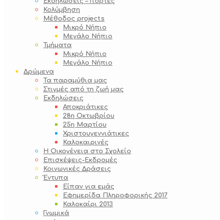
Εκδηλώσεις – Γιορτές
Κολύμβηση
Μέθοδος projects
Μικρό Νήπιο
Μεγάλο Νήπιο
Τμήματα
Μικρό Νήπιο
Μεγάλο Νήπιο
Δρώμενα
Τα παραμύθια μας
Στιγμές από τη ζωή μας
Εκδηλώσεις
Αποκριάτικες
28η Οκτωβρίου
25η Μαρτίου
Χριστουγεννιάτικες
Καλοκαιρινές
Η Οικογένεια στο Σχολείο
Επισκέψεις-Εκδρομές
Κοινωνικές Δράσεις
Έντυπα
Είπαν για εμάς
Εφημερίδα Πληροφορικής 2017
Καλοκαίρι 2013
Γνωμικά