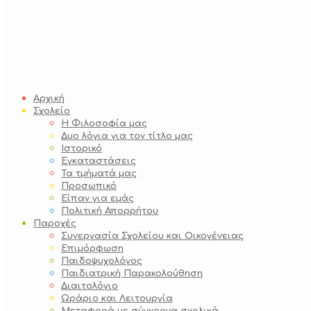
Αρχική
Σχολείο
Η Φιλοσοφία μας
Δυο λόγια για τον τίτλο μας
Ιστορικό
Εγκαταστάσεις
Τα τμήματά μας
Προσωπικό
Είπαν για εμάς
Πολιτική Απορρήτου
Παροχές
Συνεργασία Σχολείου και Οικογένειας
Επιμόρφωση
Παιδοψυχολόγος
Παιδιατρική Παρακολούθηση
Διαιτολόγιο
Ωράριο και Λειτουργία