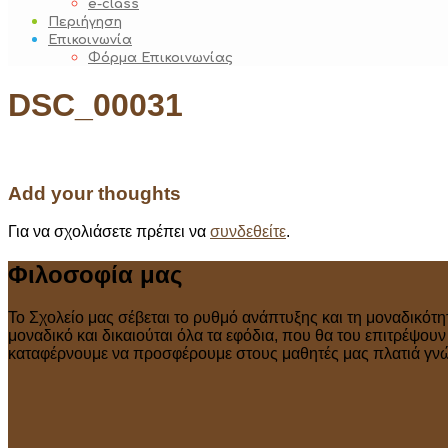
e-class
Περιήγηση
Επικοινωνία
Φόρμα Επικοινωνίας
DSC_00031
Add your thoughts
Για να σχολιάσετε πρέπει να
συνδεθείτε
.
Φιλοσοφία μας
Το Σχολείο μας σέβεται το ρυθμό ανάπτυξης και τη μοναδικότη
μοναδικό και δικαιούται όλα τα εφόδια, που θα του επιτρέψου
καταφέρνουμε να προσφέρουμε στους μαθητές μας πλατιά γνώσ