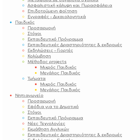
Μεταφορά με σύγχρονα σχολικά
Ασφαλιστική κάλυψη και Πυρασφάλεια
Επιδοτούμενη φοίτηση
Εγγραφές – Δικαιολογητικά
Παιδικός
Προσαρμογή
Στόχοι
Εκπαιδευτικό Πρόγραμμα
Εκπαιδευτικές Δραστηριότητες & εκδρομές
Εκδηλώσεις – Γιορτές
Κολύμβηση
Μέθοδος projects
Μικρός Παιδικός
Μεγάλος Παιδικός
Τμήματα
Μικρός Παιδικός
Μεγάλος Παιδικός
Νηπιαγωγείο
Προσαρμογή
Εφόδια για το Δημοτικό
Στόχοι
Εκπαιδευτικό Πρόγραμμα
Νέες Τεχνολογίες
Εκμάθηση Αγγλικών
Εκπαιδευτικές Δραστηριότητες & εκδρομές