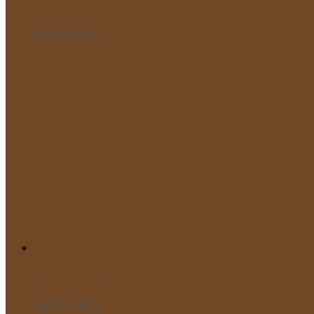
Γιορτάσαμε την Επέτειο του “ΌΧΙ”!
Οκτ 28, 2025
Παρελαύνουν οι μαθητές του Μικρού Πρίγκιπα!
Οκτ 25, 2025