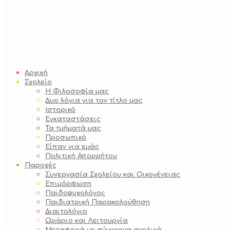
Αρχική
Σχολείο
Η Φιλοσοφία μας
Δυο λόγια για τον τίτλο μας
Ιστορικό
Εγκαταστάσεις
Τα τμήματά μας
Προσωπικό
Είπαν για εμάς
Πολιτική Απορρήτου
Παροχές
Συνεργασία Σχολείου και Οικογένειας
Επιμόρφωση
Παιδοψυχολόγος
Παιδιατρική Παρακολούθηση
Διαιτολόγιο
Ωράριο και Λειτουργία