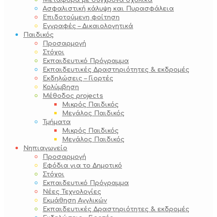
Μεταφορά με σύγχρονα σχολικά
Ασφαλιστική κάλυψη και Πυρασφάλεια
Επιδοτούμενη φοίτηση
Εγγραφές – Δικαιολογητικά
Παιδικός
Προσαρμογή
Στόχοι
Εκπαιδευτικό Πρόγραμμα
Εκπαιδευτικές Δραστηριότητες & εκδρομές
Εκδηλώσεις – Γιορτές
Κολύμβηση
Μέθοδος projects
Μικρός Παιδικός
Μεγάλος Παιδικός
Τμήματα
Μικρός Παιδικός
Μεγάλος Παιδικός
Νηπιαγωγείο
Προσαρμογή
Εφόδια για το Δημοτικό
Στόχοι
Εκπαιδευτικό Πρόγραμμα
Νέες Τεχνολογίες
Εκμάθηση Αγγλικών
Εκπαιδευτικές Δραστηριότητες & εκδρομές