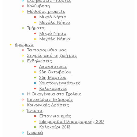
Εκδηλώσεις – Γιορτές
Κολύμβηση
Μέθοδος projects
Μικρό Νήπιο
Μεγάλο Νήπιο
Τμήματα
Μικρό Νήπιο
Μεγάλο Νήπιο
Δρώμενα
Τα παραμύθια μας
Στιγμές από τη ζωή μας
Εκδηλώσεις
Αποκριάτικες
28η Οκτωβρίου
25η Μαρτίου
Χριστουγεννιάτικες
Καλοκαιρινές
Η Οικογένεια στο Σχολείο
Επισκέψεις-Εκδρομές
Κοινωνικές Δράσεις
Έντυπα
Είπαν για εμάς
Εφημερίδα Πληροφορικής 2017
Καλοκαίρι 2013
Γνωμικά