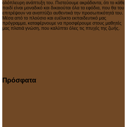
ολόπλευρη ανάπτυξη του. Πιστεύουμε ακράδαντα, ότι το κάθε
παιδί είναι μοναδικό και δικαιούται όλα τα εφόδια, που θα του
επιτρέψουν να αναπτύξει αυθεντικά την προσωπικότητά του.
Μέσα από το πλούσιο και ευέλικτο εκπαιδευτικό μας
πρόγραμμα, καταφέρνουμε να προσφέρουμε στους μαθητές
μας πλατιά γνώση, που καλύπτει όλες τις πτυχές της ζωής.
Πρόσφατα