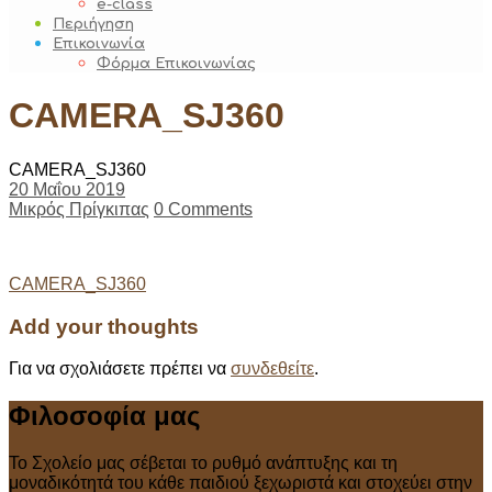
e-class
Περιήγηση
Επικοινωνία
Φόρμα Επικοινωνίας
CAMERA_SJ360
CAMERA_SJ360
20 Μαΐου 2019
Μικρός Πρίγκιπας
0 Comments
Post
CAMERA_SJ360
navigation
Add your thoughts
Για να σχολιάσετε πρέπει να
συνδεθείτε
.
Φιλοσοφία μας
Το Σχολείο μας σέβεται το ρυθμό ανάπτυξης και τη
μοναδικότητά του κάθε παιδιού ξεχωριστά και στοχεύει στην