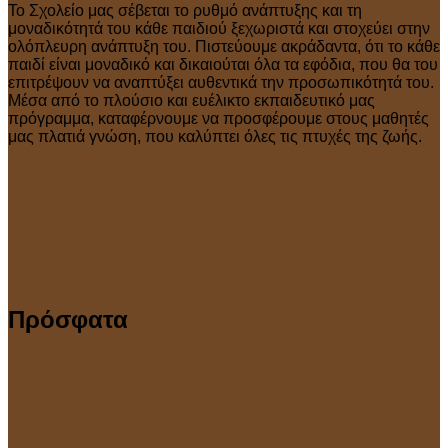
Το Σχολείο μας σέβεται το ρυθμό ανάπτυξης και τη
μοναδικότητά του κάθε παιδιού ξεχωριστά και στοχεύει στην
ολόπλευρη ανάπτυξη του. Πιστεύουμε ακράδαντα, ότι το κάθε
παιδί είναι μοναδικό και δικαιούται όλα τα εφόδια, που θα του
επιτρέψουν να αναπτύξει αυθεντικά την προσωπικότητά του.
Μέσα από το πλούσιο και ευέλικτο εκπαιδευτικό μας
πρόγραμμα, καταφέρνουμε να προσφέρουμε στους μαθητές
μας πλατιά γνώση, που καλύπτει όλες τις πτυχές της ζωής.
Πρόσφατα