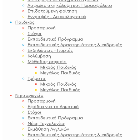
Μεταφορά με σύγχρονα σχολικά
Ασφαλιστική κάλυψη και Πυρασφάλεια
Επιδοτούμενη φοίτηση
Εγγραφές – Δικαιολογητικά
Παιδικός
Προσαρμογή
Στόχοι
Εκπαιδευτικό Πρόγραμμα
Εκπαιδευτικές Δραστηριότητες & εκδρομές
Εκδηλώσεις – Γιορτές
Κολύμβηση
Μέθοδος projects
Μικρός Παιδικός
Μεγάλος Παιδικός
Τμήματα
Μικρός Παιδικός
Μεγάλος Παιδικός
Νηπιαγωγείο
Προσαρμογή
Εφόδια για το Δημοτικό
Στόχοι
Εκπαιδευτικό Πρόγραμμα
Νέες Τεχνολογίες
Εκμάθηση Αγγλικών
Εκπαιδευτικές Δραστηριότητες & εκδρομές