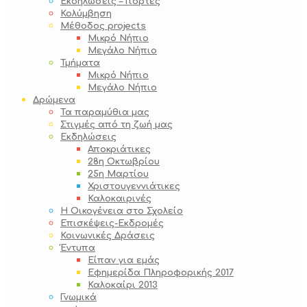
Εκδηλώσεις – Γιορτές
Κολύμβηση
Μέθοδος projects
Μικρό Νήπιο
Μεγάλο Νήπιο
Τμήματα
Μικρό Νήπιο
Μεγάλο Νήπιο
Δρώμενα
Τα παραμύθια μας
Στιγμές από τη ζωή μας
Εκδηλώσεις
Αποκριάτικες
28η Οκτωβρίου
25η Μαρτίου
Χριστουγεννιάτικες
Καλοκαιρινές
Η Οικογένεια στο Σχολείο
Επισκέψεις-Εκδρομές
Κοινωνικές Δράσεις
Έντυπα
Είπαν για εμάς
Εφημερίδα Πληροφορικής 2017
Καλοκαίρι 2013
Γνωμικά