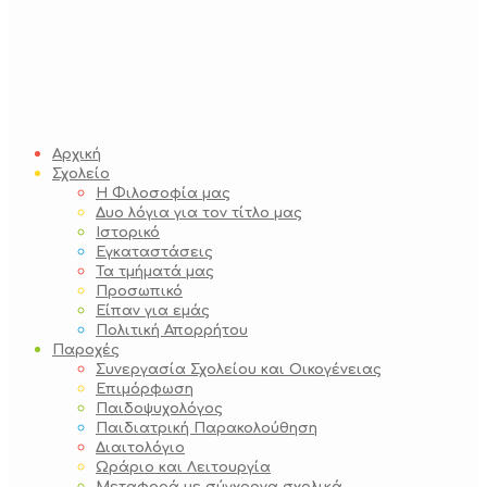
Αρχική
Σχολείο
Η Φιλοσοφία μας
Δυο λόγια για τον τίτλο μας
Ιστορικό
Εγκαταστάσεις
Τα τμήματά μας
Προσωπικό
Είπαν για εμάς
Πολιτική Απορρήτου
Παροχές
Συνεργασία Σχολείου και Οικογένειας
Επιμόρφωση
Παιδοψυχολόγος
Παιδιατρική Παρακολούθηση
Διαιτολόγιο
Ωράριο και Λειτουργία