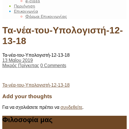
e-class
Περιήγηση
Επικοινωνία
Φόρμα Επικοινωνίας
Τα-νέα-του-Υπολογιστή-12-
13-18
Τα-νέα-του-Υπολογιστή-12-13-18
13 Μαΐου 2019
Μικρός Πρίγκιπας
0 Comments
Post
Τα-νέα-του-Υπολογιστή-12-13-18
navigation
Add your thoughts
Για να σχολιάσετε πρέπει να
συνδεθείτε
.
Φιλοσοφία μας