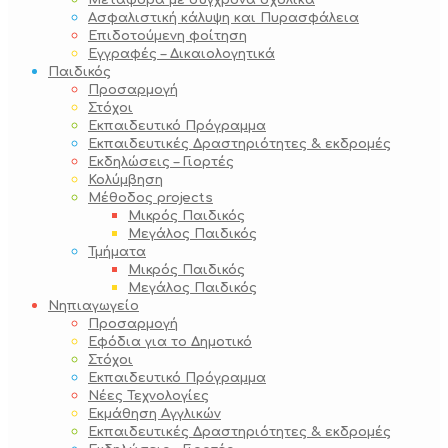
Μεταφορά με σύγχρονα σχολικά
Ασφαλιστική κάλυψη και Πυρασφάλεια
Επιδοτούμενη φοίτηση
Εγγραφές – Δικαιολογητικά
Παιδικός
Προσαρμογή
Στόχοι
Εκπαιδευτικό Πρόγραμμα
Εκπαιδευτικές Δραστηριότητες & εκδρομές
Εκδηλώσεις – Γιορτές
Κολύμβηση
Μέθοδος projects
Μικρός Παιδικός
Μεγάλος Παιδικός
Τμήματα
Μικρός Παιδικός
Μεγάλος Παιδικός
Νηπιαγωγείο
Προσαρμογή
Εφόδια για το Δημοτικό
Στόχοι
Εκπαιδευτικό Πρόγραμμα
Νέες Τεχνολογίες
Εκμάθηση Αγγλικών
Εκπαιδευτικές Δραστηριότητες & εκδρομές