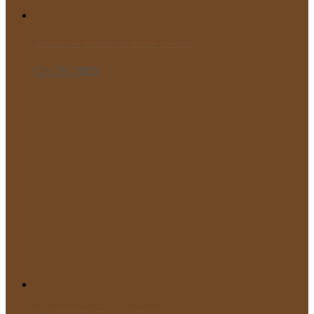
Παρελαύνουν οι μαθητές του Μικρού Πρίγκιπα!
Οκτ 25, 2025
“Ανοιχτό Μάθημα” στο Κολυμβητήριο!