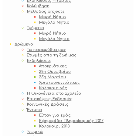
Εκδηλώσεις – Γιορτές
Κολύμβηση
Μέθοδος projects
Μικρό Νήπιο
Μεγάλο Νήπιο
Τμήματα
Μικρό Νήπιο
Μεγάλο Νήπιο
Δρώμενα
Τα παραμύθια μας
Στιγμές από τη ζωή μας
Εκδηλώσεις
Αποκριάτικες
28η Οκτωβρίου
25η Μαρτίου
Χριστουγεννιάτικες
Καλοκαιρινές
Η Οικογένεια στο Σχολείο
Επισκέψεις-Εκδρομές
Κοινωνικές Δράσεις
Έντυπα
Είπαν για εμάς
Εφημερίδα Πληροφορικής 2017
Καλοκαίρι 2013
Γνωμικά