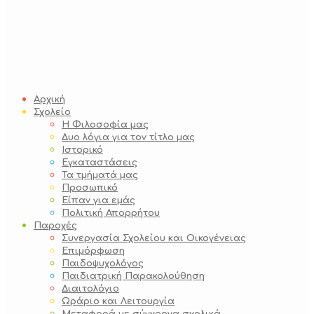
Αρχική
Σχολείο
Η Φιλοσοφία μας
Δυο λόγια για τον τίτλο μας
Ιστορικό
Εγκαταστάσεις
Τα τμήματά μας
Προσωπικό
Είπαν για εμάς
Πολιτική Απορρήτου
Παροχές
Συνεργασία Σχολείου και Οικογένειας
Επιμόρφωση
Παιδοψυχολόγος
Παιδιατρική Παρακολούθηση
Διαιτολόγιο
Ωράριο και Λειτουργία